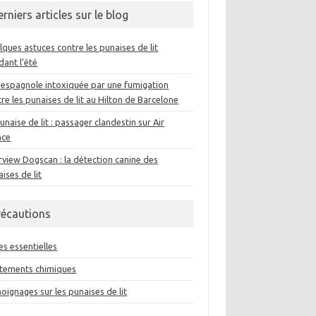
rniers articles sur le blog
ques astuces contre les punaises de lit
dant l’été
 espagnole intoxiquée par une fumigation
re les punaises de lit au Hilton de Barcelone
unaise de lit : passager clandestin sur Air
nce
rview Dogscan : la détection canine des
ises de lit
récautions
es essentielles
itements chimiques
ignages sur les punaises de lit