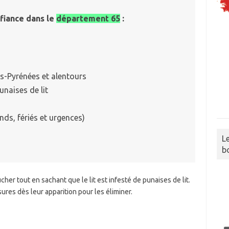
fiance dans le
département 65
:
es-Pyrénées et alentours
unaises de lit
ds, fériés et urgences)
L
b
oucher tout en sachant que le lit est infesté de punaises de lit.
res dès leur apparition pour les éliminer.