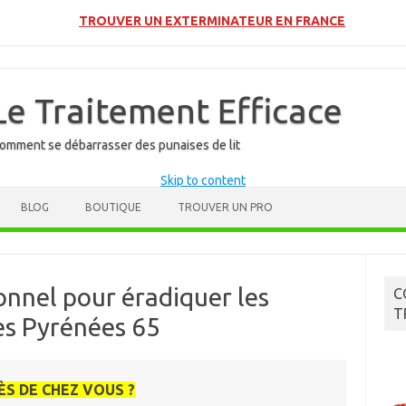
👉
TROUVER UN EXTERMINATEUR EN FRANCE
 Le Traitement Efficace
: comment se débarrasser des punaises de lit
Skip to content
BLOG
BOUTIQUE
TROUVER UN PRO
onnel pour éradiquer les
C
T
tes Pyrénées 65
ÈS DE CHEZ VOUS ?