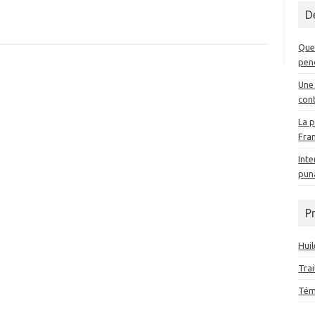
De
Quel
pen
Une
cont
La p
Fra
Inte
puna
P
Huil
Tra
Témo