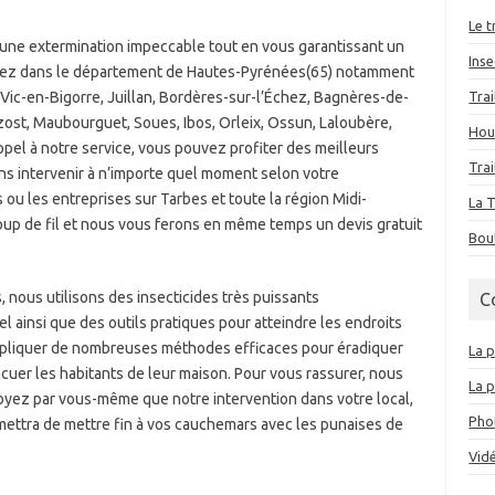
Le 
e une extermination impeccable tout en vous garantissant un
Inse
 logez dans le département de Hautes-Pyrénées(65) notamment
ic-en-Bigorre, Juillan, Bordères-sur-l’Échez, Bagnères-de-
Tra
ost, Maubourguet, Soues, Ibos, Orleix, Ossun, Laloubère,
Hous
appel à notre service, vous pouvez profiter des meilleurs
Trai
ns intervenir à n’importe quel moment selon votre
 ou les entreprises sur Tarbes et toute la région Midi-
La 
coup de fil et nous vous ferons en même temps un devis gratuit
Bou
s, nous utilisons des insecticides très puissants
C
 ainsi que des outils pratiques pour atteindre les endroits
appliquer de nombreuses méthodes efficaces pour éradiquer
La p
cuer les habitants de leur maison. Pour vous rassurer, nous
La p
oyez par vous-même que notre intervention dans votre local,
Phot
rmettra de mettre fin à vos cauchemars avec les punaises de
Vidé