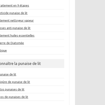
traitement en 9 étapes
cticide punaise de lit
itement nettoyeur vapeur
ses anti punaise de lit
tement huiles essentielles
Terre de Diatomée
tique
onnaître la punaise de lit
unaise de lit
iqûre de punaise de lit
os punaises de lit
os de punaises de lit