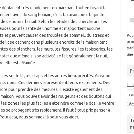
 se déplacent très rapidement en marchant tout en fuyant la
llement avec du sang humain, c’est la raison pour laquelle
 de se nourrir la nuit. Selon les études des chercheurs, les
reuses pour la santé de l’homme et n’apportent aucune
ts et peuvent causer des troubles de sommeil, du stress et
Pour
prod
 de lit se cachent dans plusieurs endroits de la maison tant
parl
tes des planchers, les murs, les fissures, les tapisseries, les
un
 noter que même si son activité se fait généralement la nuit,
nd elle est affamée.
P
ces sur le lit, les draps et les autres lieux précités. Ainsi, on
ints noirs. Ces derniers représentent leurs excréments. Dès
Huil
ttendre pour prendre des mesures. Il existe également des
Tra
a maison. Vous pouvez avoir des rougeurs et des boutons qui
es zones les plus faciles à atteindre comme le dos, le ventre
Témo
es se propagent très rapidement, il faut à tout prix penser à
 Pour cela, nous sommes là pour vous aider.
T
n